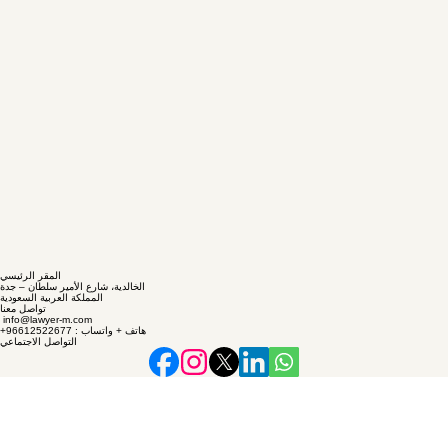
المقر الرئيسي
الخالدية، شارع الأمير سلطان – جدة
المملكة العربية السعودية
تواصل معنا
info@lawyer-m.com
+هاتف + واتساب : 96612522677