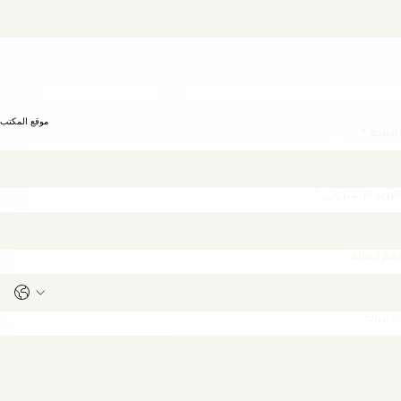
هاتف + واتساب
00966126522677
اتصل بنا
العنوان
الخالدية، شارع الأمير سلطان – جدة
المملكة العربية السعودية
البريد الإلكتروني
info@lawyer-m.com
موقع المكتب
الاسم
*
البريد الإلكتروني
*
رقم الهاتف
الرسالة
*