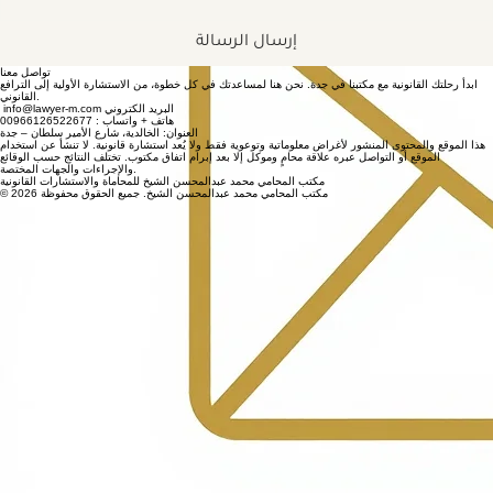
إرسال الرسالة
تواصل معنا
ابدأ رحلتك القانونية مع مكتبنا في جدة. نحن هنا لمساعدتك في كل خطوة، من الاستشارة الأولية إلى الترافع
القانوني.
info@lawyer-m.com البريد الكتروني
هاتف + واتساب : 00966126522677
العنوان: الخالدية، شارع الأمير سلطان – جدة
هذا الموقع والمحتوى المنشور لأغراض معلوماتية وتوعوية فقط ولا يُعد استشارة قانونية. لا تنشأ عن استخدام
الموقع أو التواصل عبره علاقة محامٍ وموكل إلا بعد إبرام اتفاق مكتوب. تختلف النتائج حسب الوقائع
والإجراءات والجهات المختصة.
مكتب المحامي محمد عبدالمحسن الشيخ للمحاماة والاستشارات القانونية
© 2026 مكتب المحامي محمد عبدالمحسن الشيخ. جميع الحقوق محفوظة