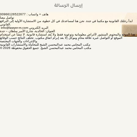
إرسال الرسالة
هاتف + واتساب : 00966126522677
تواصل معنا
ابدأ رحلتك القانونية مع مكتبنا في جدة. نحن هنا لمساعدتك في كل خطوة، من الاستشارة الأولية إلى الترافع
القانوني.
info@lawyer-m.com البريد الكتروني
العنوان: الخالدية، شارع الأمير سلطان – جدة
هذا الموقع والمحتوى المنشور لأغراض معلوماتية وتوعوية فقط ولا يُعد استشارة قانونية. لا تنشأ عن استخدام
الموقع أو التواصل عبره علاقة محامٍ وموكل إلا بعد إبرام اتفاق مكتوب. تختلف النتائج حسب الوقائع
والإجراءات والجهات المختصة.
مكتب المحامي محمد عبدالمحسن الشيخ للمحاماة والاستشارات القانونية
© 2026 مكتب المحامي محمد عبدالمحسن الشيخ. جميع الحقوق محفوظة