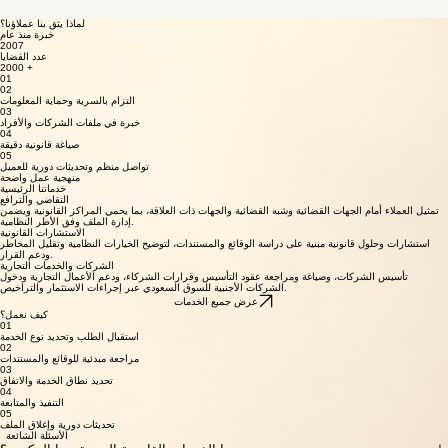
التجارية — بمنهجية واضحة، وسرية تامة، ومهنية عالية.
عرض الخدمات
واتساب
حجز استشارة
لماذا يثق بنا عملاؤنا؟
خبرة منذ عام
2007
عدد القضايا
2000 +
01
02
التزام بالسرية وحماية المعلومات
03
خبرة في ملفات الشركات والأفراد
04
صياغة قانونية دقيقة
05
تواصل منظم وتحديثات دورية للعميل
منهجية عمل واضحة
خدماتنا الرئيسية
التقاضي والترافع
تمثيل العملاء أمام الجهات القضائية وشبه القضائية والجهات ذات العلاقة، بما يحمي المراكز القانونية ويضمن
إدارة الملف وفق الأطر النظامية.
الاستشارات القانونية
استشارات وحلول قانونية مبنية على دراسة الوقائع والمستندات، لتوضيح الخيارات النظامية وتقليل المخاطر
ودعم القرار.
الشركات والخدمات التجارية
تأسيس الشركات، وصياغة ومراجعة عقود التأسيس وقرارات الشركاء، ودعم الأعمال التجارية ودخول
الشركات الأجنبية للسوق السعودي عبر إجراءات الاستثمار والتراخيص.
عرض جميع الخدمات
كيف نعمل؟
01
استقبال الطلب وتحديد نوع الخدمة
02
مراجعة مبدئية للوقائع والمستندات
03
تحديد نطاق الخدمة والاتفاق