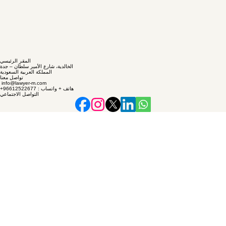
المقر الرئيسي
الخالدية، شارع الأمير سلطان – جدة
المملكة العربية السعودية
تواصل معنا
info@lawyer-m.com
+هاتف + واتساب : 96612522677
التواصل الاجتماعي