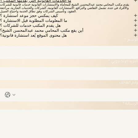
04
التنفيذ والمتابعة
05
تحديثات دورية وإغلاق الملف
الأسئلة الشائعة
ما الخدمات القانونية التي يقدمها المكتب ؟
يقدم مكتب المحامي محمد عبدالمحسن الشيخ للمحاماة والاستشارات القانونية خدمات قانونية للشركات
والأفراد في جدة، تشمل التقاضي والترافع، الاستشارات القانونية، الشركات والخدمات التجارية، مراجعة
العقود، وتأسيس الشركات وفق نطاق الخدمة واحتياج العميل.
كيف يمكنني حجز موعد استشارة ؟
ما المعلومات المطلوبة قبل الاستشارة ؟
هل يقدم المكتب خدمات للشركات ؟
أين يقع مكتب المحامي محمد عبدالمحسن الشيخ؟
هل محتوى الموقع يُعد استشارة قانونية؟
الاسم
*
البريد الإلكتروني
*
رقم الهاتف
الرسالة
*